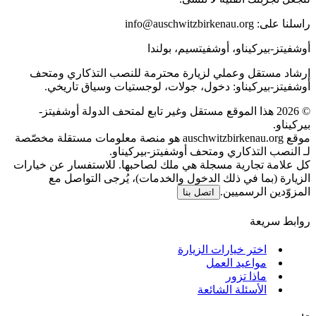
راسلنا على:
info@auschwitzbirkenau.org
أوشفيتز-بيركيناو، أوشفيتسيم، بولندا
إرشاد مستقل وعملي لزيارة محترمة للنصب التذكاري ومتحف
أوشفيتز-بيركيناو: دخول، جولات، لوجستيات وسياق تاريخي.
©
2026
هذا الموقع مستقل وغير تابع لمتحف الدولة أوشفيتز-
بيركيناو.
موقع auschwitzbirkenau.org هو منصة معلومات مستقلة مخصّصة
لـ النصب التذكاري ومتحف أوشفيتز-بيركيناو.
كل علامة تجارية مسجلة هي ملك لصاحبها. للاستفسار عن خيارات
الزيارة (بما في ذلك الدخول والخدمات)، يُرجى التواصل مع
المزوّدين الرسميين.
اتصل بنا
روابط سريعة
اختر خيارات الزيارة
مواعيد العمل
ماذا تزور
الأسئلة الشائعة