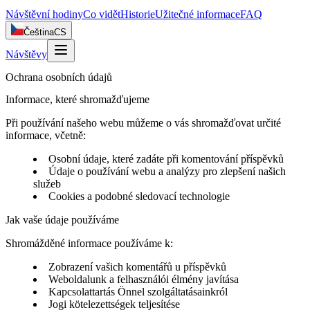
Návštěvní hodiny
Co vidět
Historie
Užitečné informace
FAQ
Čeština
CS
Návštěvy
Ochrana osobních údajů
Informace, které shromažďujeme
Při používání našeho webu můžeme o vás shromažďovat určité
informace, včetně:
Osobní údaje, které zadáte při komentování příspěvků
Údaje o používání webu a analýzy pro zlepšení našich
služeb
Cookies a podobné sledovací technologie
Jak vaše údaje používáme
Shromážděné informace používáme k:
Zobrazení vašich komentářů u příspěvků
Weboldalunk a felhasználói élmény javítása
Kapcsolattartás Önnel szolgáltatásainkról
Jogi kötelezettségek teljesítése