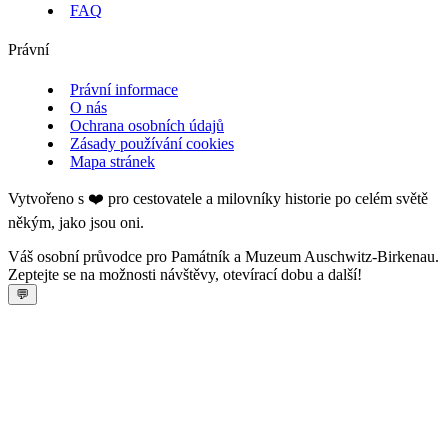
FAQ
Právní
Právní informace
O nás
Ochrana osobních údajů
Zásady používání cookies
Mapa stránek
Vytvořeno s ❤️ pro cestovatele a milovníky historie po celém světě
někým, jako jsou oni.
Váš osobní průvodce pro Památník a Muzeum Auschwitz-Birkenau.
Zeptejte se na možnosti návštěvy, otevírací dobu a další!
💬