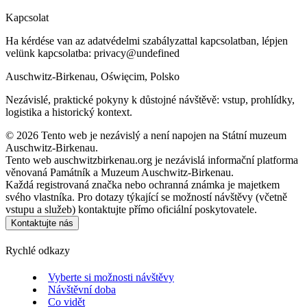
Kapcsolat
Ha kérdése van az adatvédelmi szabályzattal kapcsolatban, lépjen
velünk kapcsolatba:
privacy@undefined
Auschwitz-Birkenau, Oświęcim, Polsko
Nezávislé, praktické pokyny k důstojné návštěvě: vstup, prohlídky,
logistika a historický kontext.
©
2026
Tento web je nezávislý a není napojen na Státní muzeum
Auschwitz-Birkenau.
Tento web auschwitzbirkenau.org je nezávislá informační platforma
věnovaná Památník a Muzeum Auschwitz-Birkenau.
Každá registrovaná značka nebo ochranná známka je majetkem
svého vlastníka. Pro dotazy týkající se možností návštěvy (včetně
vstupu a služeb) kontaktujte přímo oficiální poskytovatele.
Kontaktujte nás
Rychlé odkazy
Vyberte si možnosti návštěvy
Návštěvní doba
Co vidět