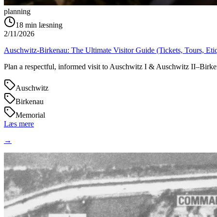
planning
18
min læsning
2/11/2026
Auschwitz-Birkenau: The Ultimate Visitor Guide (Tickets, Tours, Eti
Plan a respectful, informed visit to Auschwitz I & Auschwitz II–Birkena
Auschwitz
Birkenau
Memorial
Læs mere
→