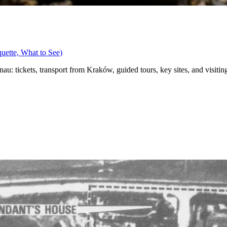
quette, What to See)
u: tickets, transport from Kraków, guided tours, key sites, and visiting