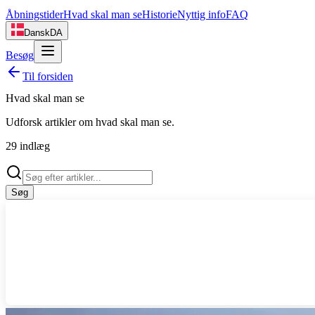
Åbningstider
Hvad skal man se
Historie
Nyttig info
FAQ
Dansk
DA
Besøg
Til forsiden
Hvad skal man se
Udforsk artikler om
hvad skal man se
.
29
indlæg
Søg