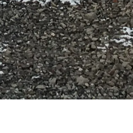
Qué ver
Preguntas frecuentes
Legal
Aviso legal
Sobre nosotros
Política de privacidad
Política de cookies
Mapa del sitio
Hecho con ❤️ para viajeros y amantes de la historia de todo el
mundo por alguien como ellos.
Tu guía personal para Memorial y Museo de Auschwitz-Birkenau.
¡Pregúntame sobre opciones de visita, horarios y más!
💬