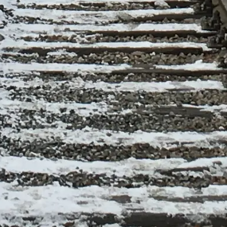
Ver opciones de visita
Auschwitz-Birkenau, Oświęcim, Polonia
Orientación independiente y práctica para una visita respetuosa al
Memorial y Museo de Auschwitz-Birkenau: entrada, visitas,
logística y contexto histórico.
©
2026
Este sitio es independiente y no está afiliado al Museo
Estatal de Auschwitz-Birkenau.
Este sitio web auschwitzbirkenau.org es una plataforma de
información independiente dedicada a Memorial y Museo de
Auschwitz-Birkenau.
Cada marca registrada o marca comercial es propiedad de su
respectivo titular. Para consultas sobre opciones de visita
(incluyendo acceso y servicios), dirígete a los proveedores oficiales.
Contáctanos
Enlaces rápidos
Elige tus opciones de visita
Horario de visita