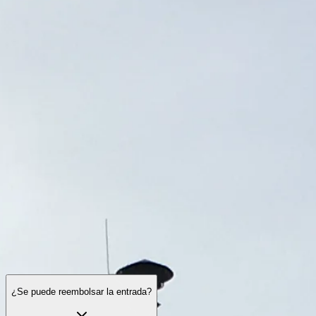
Horario de visita
Qué ver
Historia
Información útil
Preguntas
frecuentes
Español
ES
Visitas
Auschwitz-Birkenau: preguntas frecuentes
Entrada, visitas guiadas, logística, normas de conducta y
accesibilidad — qué saber antes de ir.
¿Se puede reembolsar la entrada?