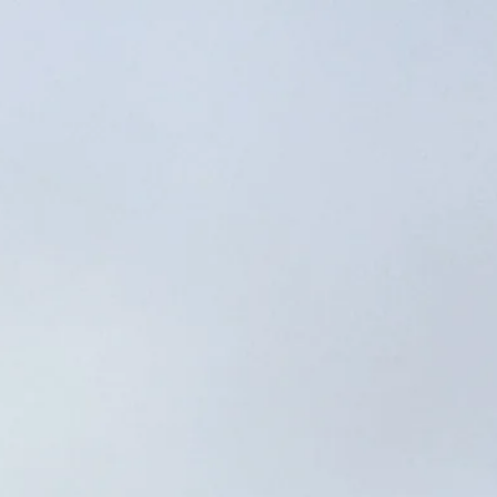
Horario de visita
07:30 AM
–
07:00 PM
|
Jueves, Agosto 6, 2026
Memorial y Museo Auschwitz-Birkenau, Oświęcim, Polonia