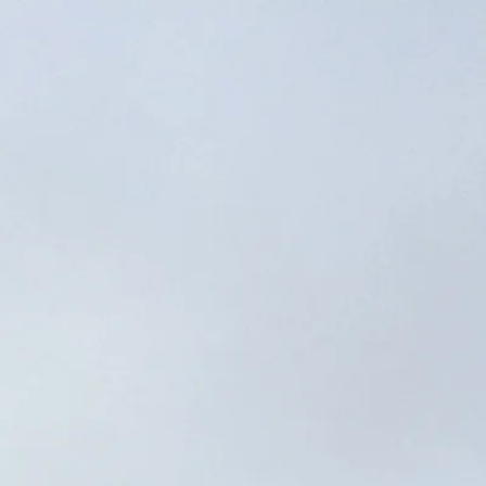
שעות פתיחה
07:30 AM
07:00 PM
–
|
יום שישי, אוגוסט 7, 2026
הנצחה ומוזיאון אושׁוויץ־בירקנאו, אושׁוויץ'ים, פולין