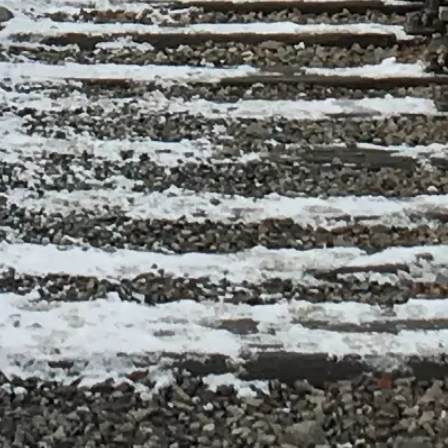
צפו באפשרויות ביקור
אושׁוויץ־בירקנאו, אושׁוויץ'ים, פולין
הכוונה עצמאית ומעשית לביקור מכבד באתר ההנצחה והמוזיאון
אושׁוויץ־בירקנאו: כניסה, סיורים, לוגיסטיקה והקשר היסטורי.
©
2026
האתר עצמאי ואינו מסונף למוזיאון המדינה אושׁוויץ־בירקנאו.
האתר auschwitzbirkenau.org הוא פלטפורמת מידע עצמאית המוקדשת
להנצחה ומוזיאון אושׁוויץ־בירקנאו.
כל מותג רשום או סימן מסחר בבעלות בעליו החוקי. לפניות בנוגע
לאפשרויות ביקור (כולל כניסה ושירותים), פנו לספקים הרשמיים.
צור קשר
קישורים מהירים
בחרו את אפשרויות הביקור שלכם
שעות פתיחה
מה לראות
שאלות נפוצות
משפטי