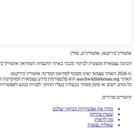
אושׁוויץ־בירקנאו, אושׁוויץ'ים, פולין
הכוונה עצמאית ומעשית לביקור מכבד באתר ההנצחה והמוזיאון אושׁוויץ־ביר
©
2026
האתר עצמאי ואינו מסונף למוזיאון המדינה אושׁוויץ־בירקנאו.
האתר auschwitzbirkenau.org הוא פלטפורמת מידע עצמאית המוקדשת להנצחה ומוזיאון אושׁוויץ־בירקנאו.
כל מותג רשום או סימן מסחר בבעלות בעליו החוקי. לפניות בנוגע לאפשרויות
קישורים מהירים
בחרו את אפשרויות הביקור שלכם
שעות פתיחה
מה לראות
שאלות נפוצות