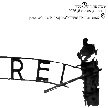
שעות פתיחה
סגור
|
יום שבת, אוגוסט 8, 2026
הנצחה ומוזיאון אושׁוויץ־בירקנאו, אושׁוויץ'ים, פולין