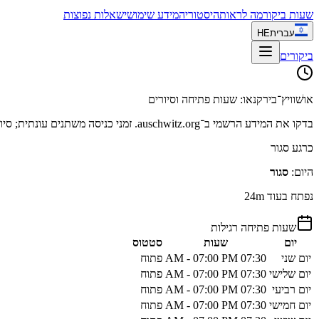
שעות ביקור
מה לראות
היסטוריה
מידע שימושי
שאלות נפוצות
עברית
HE
ביקורים
אושׁוויץ־בירקנאו: שעות פתיחה וסיורים
בדקו את המידע הרשמי ב־auschwitz.org. זמני כניסה משתנים עונתית; סיורים מתחילים בשעות קבועות. הקדימו להגיע לבדיקות ביטחון.
כרגע סגור
היום
:
סגור
נפתח בעוד 24m
שעות פתיחה רגילות
יום
שעות
סטטוס
יום שני
07:30 AM - 07:00 PM
פתוח
יום שלישי
07:30 AM - 07:00 PM
פתוח
יום רביעי
07:30 AM - 07:00 PM
פתוח
יום חמישי
07:30 AM - 07:00 PM
פתוח