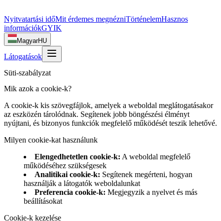
Nyitvatartási idő
Mit érdemes megnézni
Történelem
Hasznos
információk
GYIK
Magyar
HU
Látogatások
Süti-szabályzat
Mik azok a cookie-k?
A cookie-k kis szövegfájlok, amelyek a weboldal meglátogatásakor
az eszközén tárolódnak. Segítenek jobb böngészési élményt
nyújtani, és bizonyos funkciók megfelelő működését teszik lehetővé.
Milyen cookie-kat használunk
Elengedhetetlen cookie-k
:
A weboldal megfelelő
működéséhez szükségesek
Analitikai cookie-k
:
Segítenek megérteni, hogyan
használják a látogatók weboldalunkat
Preferencia cookie-k
:
Megjegyzik a nyelvet és más
beállításokat
Cookie-k kezelése