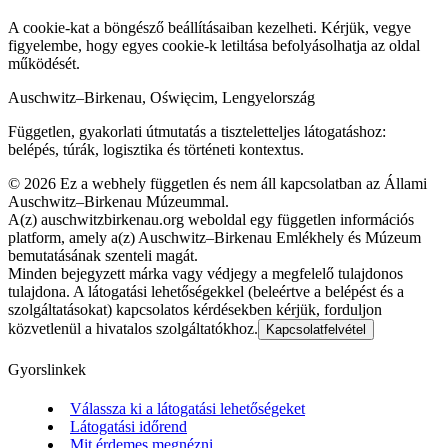
A cookie-kat a böngésző beállításaiban kezelheti. Kérjük, vegye
figyelembe, hogy egyes cookie-k letiltása befolyásolhatja az oldal
működését.
Auschwitz–Birkenau, Oświęcim, Lengyelország
Független, gyakorlati útmutatás a tiszteletteljes látogatáshoz:
belépés, túrák, logisztika és történeti kontextus.
©
2026
Ez a webhely független és nem áll kapcsolatban az Állami
Auschwitz–Birkenau Múzeummal.
A(z) auschwitzbirkenau.org weboldal egy független információs
platform, amely a(z) Auschwitz–Birkenau Emlékhely és Múzeum
bemutatásának szenteli magát.
Minden bejegyzett márka vagy védjegy a megfelelő tulajdonos
tulajdona. A látogatási lehetőségekkel (beleértve a belépést és a
szolgáltatásokat) kapcsolatos kérdésekben kérjük, forduljon
közvetlenül a hivatalos szolgáltatókhoz.
Kapcsolatfelvétel
Gyorslinkek
Válassza ki a látogatási lehetőségeket
Látogatási időrend
Mit érdemes megnézni