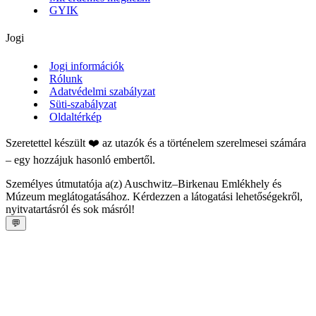
GYIK
Jogi
Jogi információk
Rólunk
Adatvédelmi szabályzat
Süti-szabályzat
Oldaltérkép
Szeretettel készült ❤️ az utazók és a történelem szerelmesei számára
– egy hozzájuk hasonló embertől.
Személyes útmutatója a(z) Auschwitz–Birkenau Emlékhely és
Múzeum meglátogatásához. Kérdezzen a látogatási lehetőségekről,
nyitvatartásról és sok másról!
💬