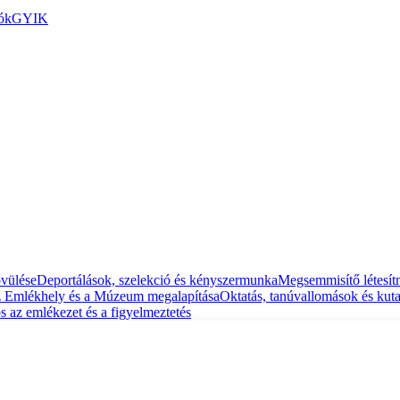
ók
GYIK
ővülése
Deportálások, szelekció és kényszermunka
Megsemmisítő létesít
 Emlékhely és a Múzeum megalapítása
Oktatás, tanúvallomások és kuta
s az emlékezet és a figyelmeztetés