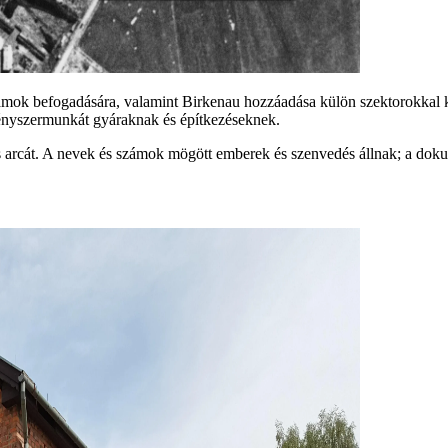
számok befogadására, valamint Birkenau hozzáadása külön szektorokka
 kényszermunkát gyáraknak és építkezéseknek.
s arcát. A nevek és számok mögött emberek és szenvedés állnak; a dokum