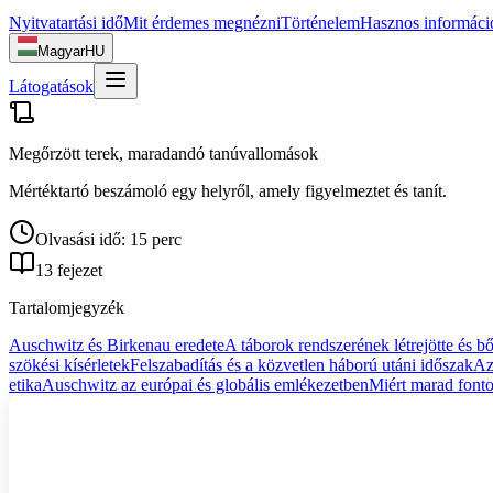
Nyitvatartási idő
Mit érdemes megnézni
Történelem
Hasznos informáci
Magyar
HU
Látogatások
Megőrzött terek, maradandó tanúvallomások
Mértéktartó beszámoló egy helyről, amely figyelmeztet és tanít.
Olvasási idő: 15 perc
13 fejezet
Tartalomjegyzék
Auschwitz és Birkenau eredete
A táborok rendszerének létrejötte és b
szökési kísérletek
Felszabadítás és a közvetlen háború utáni időszak
Az
etika
Auschwitz az európai és globális emlékezetben
Miért marad fonto