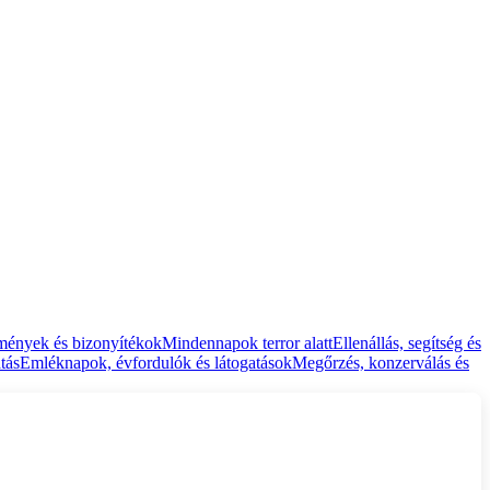
mények és bizonyítékok
Mindennapok terror alatt
Ellenállás, segítség és
tás
Emléknapok, évfordulók és látogatások
Megőrzés, konzerválás és