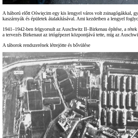
A háború előtt Oświęcim egy kis lengyel város volt zsinagógákkal, gyá
kaszárnyák és épületek átalakításával. Ami kezdetben a lengyel fogl
1941–1942-ben felgyorsult az Auschwitz II–Birkenau építése, a rétek 
a tervezés Birkenaut az irtógépezet központjává tette, míg az Auschwitz
A táborok rendszerének létrejötte és bővülése