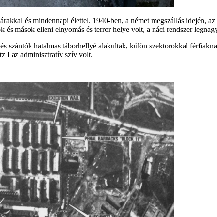
rakkal és mindennapi élettel. 1940-ben, a német megszállás idején, az 
yok és mások elleni elnyomás és terror helye volt, a náci rendszer leg
és szántók hatalmas táborhellyé alakultak, külön szektorokkal férfiak
 I az adminisztratív szív volt.