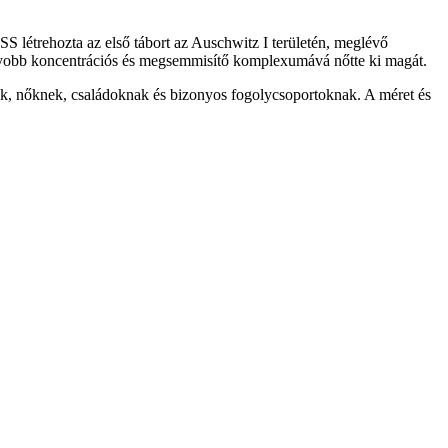
SS létrehozta az első tábort az Auschwitz I területén, meglévő
nagyobb koncentrációs és megsemmisítő komplexumává nőtte ki magát.
nak, nőknek, családoknak és bizonyos fogolycsoportoknak. A méret és