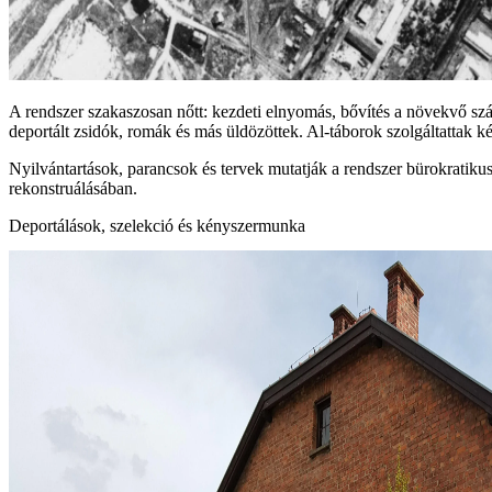
A rendszer szakaszosan nőtt: kezdeti elnyomás, bővítés a növekvő 
deportált zsidók, romák és más üldözöttek. Al-táborok szolgáltattak
Nyilvántartások, parancsok és tervek mutatják a rendszer bürokratiku
rekonstruálásában.
Deportálások, szelekció és kényszermunka