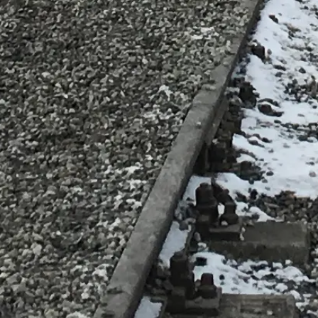
Bezoekopties bekijken
Auschwitz-Birkenau, Oświęcim, Polen
Onafhankelijke, praktische aanwijzingen voor een respectvol bezoek: en
©
2026
Deze site is onafhankelijk en niet gelieerd aan het Staatsmu
De website auschwitzbirkenau.org is een onafhankelijk informatiep
Alle geregistreerde merken en handelsmerken zijn eigendom van hun res
Neem contact op
Snelle links
Kies je bezoekopties
Bezoektijden
Wat te zien
FAQ
Juridisch
Juridische info
Over ons
Privacybeleid
Cookiebeleid