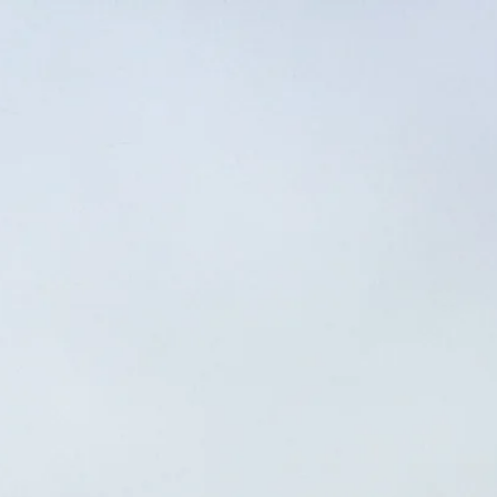
Bezoektijden
Gesloten
|
Vrijdag, augustus 7, 2026
Herdenkingsplaats en Museum Auschwitz-Birkenau, Oświęcim, 