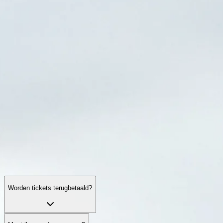
Openingstijden
Wat te zien
Geschiedenis
Praktische info
FAQ
Nederlands
NL
Bezoeken
Auschwitz-Birkenau: veelgestelde vragen
Entree, rondleidingen, logistiek, gedragsregels en toegankelijkheid —
Worden tickets terugbetaald?