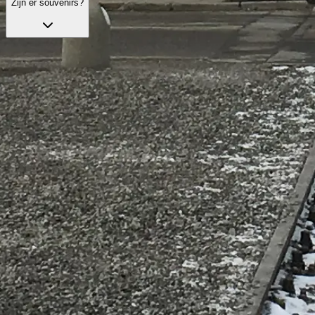
Zijn er souvenirs?
Ontdek officiële bezoekopties
Zorgvuldig samengestelde bezoekopties met handige diensten en bege