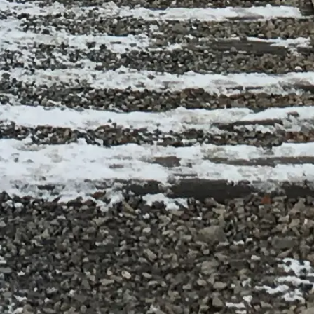
tree, rondleidingen, logistiek en historisch kader.
seum Auschwitz-Birkenau.
latform, gewijd aan Herdenkingsplaats en Museum Auschwitz-Birkenau.
pectieve houders. Voor vragen over bezoekopties (inclusief toegang en 