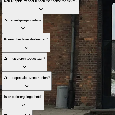
Kan ik opnieuw naar binnen met hetzelfde ticket?
Zijn er eetgelegenheden?
Kunnen kinderen deelnemen?
Zijn huisdieren toegestaan?
Zijn er speciale evenementen?
Is er parkeergelegenheid?