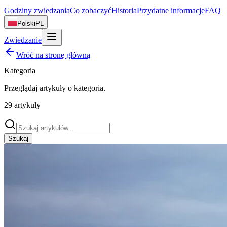
Godziny zwiedzania
Co zobaczyć
Historia
Przydatne informacje
FAQ
Polski
PL
Zwiedzanie
Wróć na stronę główną
Kategoria
Przeglądaj artykuły o
kategoria
.
29
artykuły
Szukaj