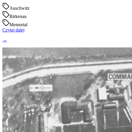
Auschwitz
Birkenau
Memorial
Czytaj dalej
→