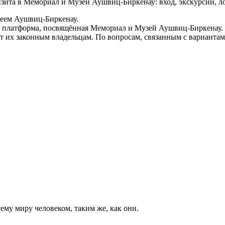
ита в Мемориал и Музей Аушвиц-Биркенау: вход, экскурсии, ло
зеем Аушвиц-Биркенау.
ая платформа, посвящённая Мемориал и Музей Аушвиц-Биркенау.
 их законным владельцам. По вопросам, связанным с вариантами
ему миру человеком, таким же, как они.