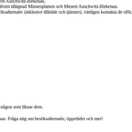
seet Auschwitz-Birkenau.
ttform tillägnad Minnesplatsen och Museet Auschwitz-Birkenau.
salternativ (inklusive tillträde och tjänster), vänligen kontakta de offic
v någon som liknar dem.
au. Fråga mig om besöksalternativ, öppettider och mer!