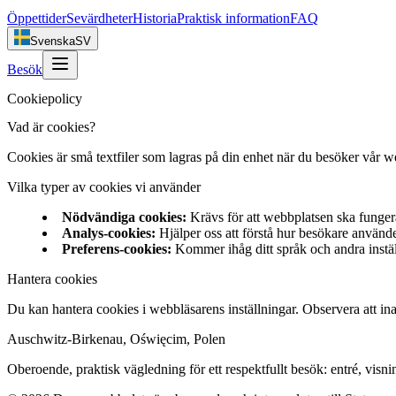
Öppettider
Sevärdheter
Historia
Praktisk information
FAQ
Svenska
SV
Besök
Cookiepolicy
Vad är cookies?
Cookies är små textfiler som lagras på din enhet när du besöker vår web
Vilka typer av cookies vi använder
Nödvändiga cookies
:
Krävs för att webbplatsen ska funger
Analys-cookies
:
Hjälper oss att förstå hur besökare använd
Preferens-cookies
:
Kommer ihåg ditt språk och andra instä
Hantera cookies
Du kan hantera cookies i webbläsarens inställningar. Observera att in
Auschwitz-Birkenau, Oświęcim, Polen
Oberoende, praktisk vägledning för ett respektfullt besök: entré, visnin