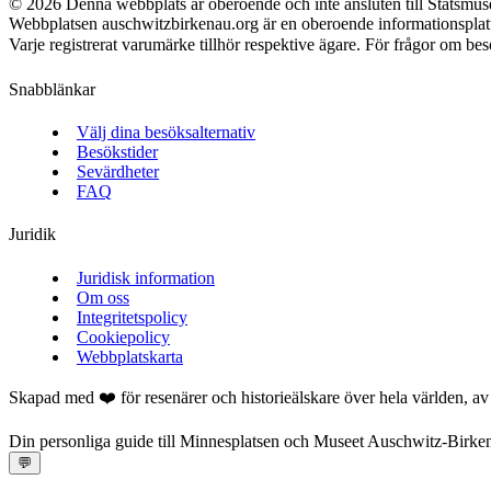
©
2026
Denna webbplats är oberoende och inte ansluten till Statsmu
Webbplatsen auschwitzbirkenau.org är en oberoende informationspla
Varje registrerat varumärke tillhör respektive ägare. För frågor om besök
Snabblänkar
Välj dina besöksalternativ
Besökstider
Sevärdheter
FAQ
Juridik
Juridisk information
Om oss
Integritetspolicy
Cookiepolicy
Webbplatskarta
Skapad med ❤️ för resenärer och historieälskare över hela världen, a
Din personliga guide till Minnesplatsen och Museet Auschwitz-Birken
💬