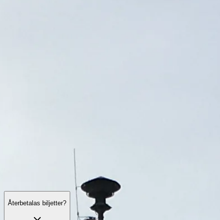
Öppettider
Sevärdheter
Historia
Praktisk information
FAQ
Svenska
SV
Besök
Auschwitz-Birkenau: vanliga frågor
Entré, guidade visningar, logistik, beteenderegler och tillgänglighet
— det viktigaste före besöket.
Återbetalas biljetter?