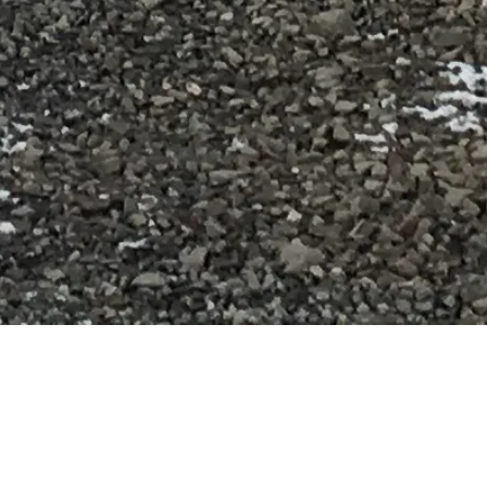
Juridik
Juridisk information
Om oss
Integritetspolicy
Cookiepolicy
Webbplatskarta
Skapad med ❤️ för resenärer och historieälskare över hela världen,
av någon som liknar dem.
Din personliga guide till Minnesplatsen och Museet Auschwitz-
Birkenau. Fråga mig om besöksalternativ, öppettider och mer!
💬