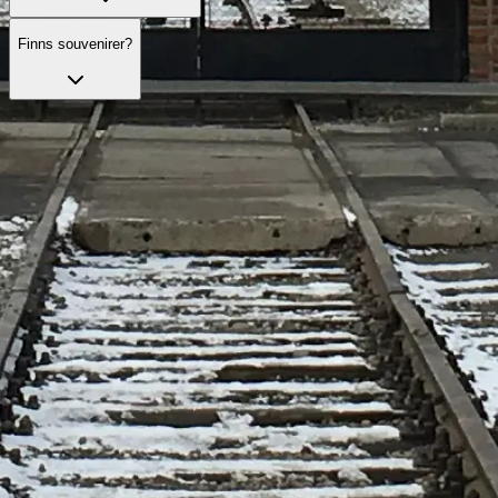
Finns souvenirer?
Utforska officiella besök
Noggrant utvalda besöksalternativ med praktiska tjänster och
guidning som förhöjer din upplevelse.