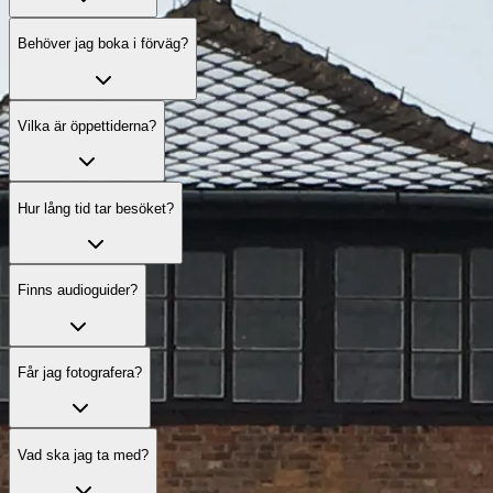
Behöver jag boka i förväg?
Vilka är öppettiderna?
Hur lång tid tar besöket?
Finns audioguider?
Får jag fotografera?
Vad ska jag ta med?