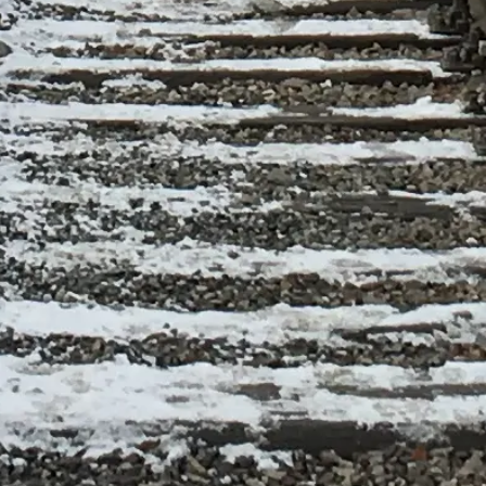
Visa besöksalternativ
Auschwitz-Birkenau, Oświęcim, Polen
Oberoende, praktisk vägledning för ett respektfullt besök: entré,
visningar, logistik och historisk kontext.
©
2026
Denna webbplats är oberoende och inte ansluten till
Statsmuseet Auschwitz-Birkenau.
Webbplatsen auschwitzbirkenau.org är en oberoende
informationsplattform tillägnad Minnesplatsen och Museet
Auschwitz-Birkenau.
Varje registrerat varumärke tillhör respektive ägare. För frågor om
besöksalternativ (inklusive tillträde och tjänster), vänligen kontakta
de officiella leverantörerna.
Kontakta oss
Snabblänkar
Välj dina besöksalternativ
Besökstider
Sevärdheter
FAQ