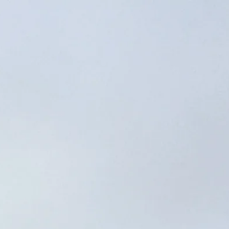
Besökstider
Stängt
|
Torsdag, Augusti 6, 2026
Minnesplatsen och Museet Auschwitz-Birkenau, Oświęcim,
Polen