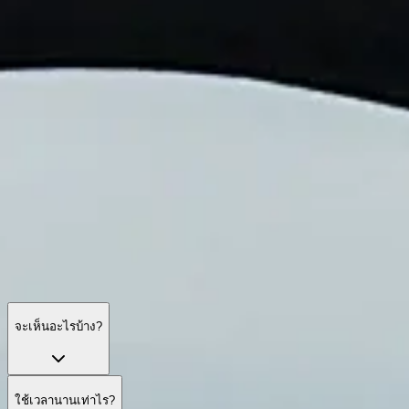
ใ
หยุดนิ่งในพื้นที่กว้าง
ของเบียร์เคอเนา เห็น
เ
ซากสิ่งปลูกสร้างเพื่อ
ไ
การทำลายและร่อง
รอยค่ายพัก รวมถึง
ส
อนุสรณ์สากล
เอาช์วิทซ์–เบียร์เคอเนาโดยสรุป
ประเด็นสำคัญสำหรับการวางแผนการเยี่ยมชมอย่างให้เกียรติ
และเป็นระบบ
จะเห็นอะไรบ้าง?
ใช้เวลานานเท่าไร?