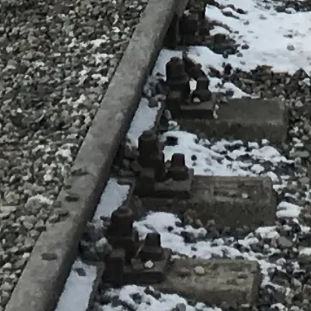
เลือกตัวเลือกการเยี่ยมชม
ตารางเวลาเข้าชม
ควรชมอะไร
คำถามที่พบบ่อย
ข้อกฎหมาย
ข้อกฎหมาย
เกี่ยวกับเรา
นโยบายความเป็นส่วนตัว
นโยบายคุกกี้
ผังเว็บไซต์
สร้างด้วย ❤️ เพื่อผู้เดินทางและคนรักประวัติศาสตร์ทั่วโลก โดยคน
ผู้ช่วยส่วนตัวของคุณสำหรับ อนุสรณ์และพิพิธภัณฑ์เอาช์วิทซ์–เบีย
💬