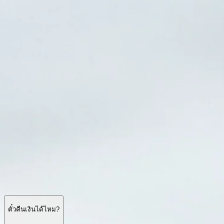
เวลาเข้าชม
ควรชมอะไร
ประวัติศาสตร์
ข้อมูลที่เป็นประโยชน์
คำถ
ไทย
TH
ตัวเลือกการเยี่ยมชม
เอาช์วิทซ์–เบียร์เคอเนา: คำถามที่พบบ่อย
การเข้าชม ทัวร์นำชม การจัดการเดินทาง กฎมารยาท และการเข้าถ
ตั๋วคืนเงินได้ไหม?