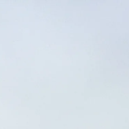
ตารางเวลาเข้าชม
ปิด
|
วันศุกร์, สิงหาคม 7, 2026
อนุสรณ์และพิพิธภัณฑ์เอาช์วิทซ์–เบียร์เคอเนา ออว์ชวิยชิม 