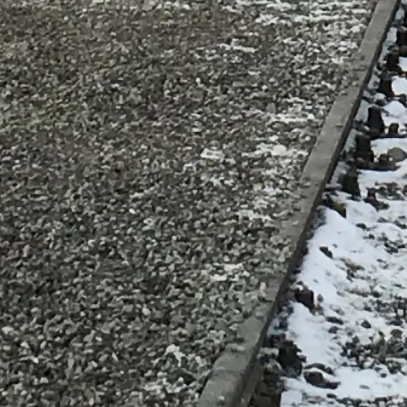
ดูตัวเลือกการเยี่ยมชม
เอาช์วิทซ์–เบียร์เคอเนา ออว์ชวิยชิม โปแลนด์
แนวทางอิสระและเป็นจริงสำหรับการเยี่ยมชมอย่างให้เกียรติ: กา
©
2026
เว็บไซต์นี้เป็นอิสระและไม่เกี่ยวข้องกับพิพิธภัณฑ์แห่งรัฐเ
เว็บไซต์ auschwitzbirkenau.org เป็นแพลตฟอร์มข้อมูลอิสระที่อุทิศ
เครื่องหมายการค้าและแบรนด์ที่ปรากฏทั้งหมดเป็นทรัพย์สินของเจ
โดยตรง.
ติดต่อเรา
ลิงก์ด่วน