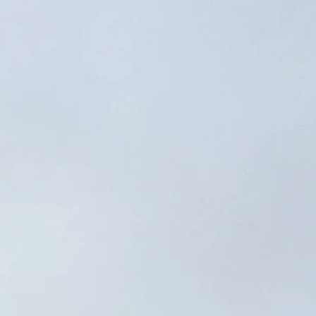
Ziyaret saatleri
Kapalı
|
Perşembe, Ağustos 6, 2026
Auschwitz-Birkenau Anıtı ve Müzesi, Oświęcim, Polonya