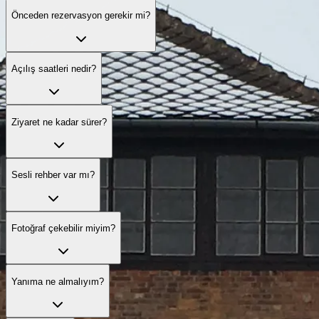
Önceden rezervasyon gerekir mi?
Açılış saatleri nedir?
Ziyaret ne kadar sürer?
Sesli rehber var mı?
Fotoğraf çekebilir miyim?
Yanıma ne almalıyım?