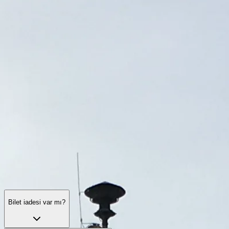
Ziyaret saatleri
Neler görülmeli
Tarih
Faydalı bilgiler
SSS
Türkçe
TR
Ziyaretler
Auschwitz-Birkenau: sıkça sorulan sorular
Giriş, rehberli turlar, lojistik, davranış kuralları ve erişilebilirlik —
gitmeden önce bilinmesi gerekenler.
Bilet iadesi var mı?