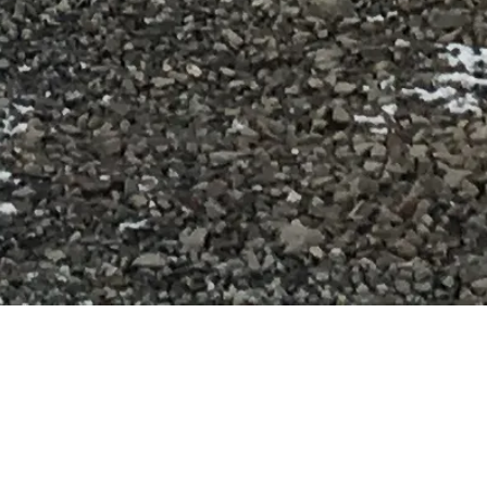
Yasal
Yasal bilgiler
Hakkımızda
Gizlilik politikası
Çerez politikası
Site haritası
Bu site, dünyadaki gezginler ve tarih meraklıları için, onlarla aynı
tutkuyu paylaşan biri tarafından ❤️ ile hazırlandı.
Auschwitz-Birkenau Anıtı ve Müzesi için kişisel rehberiniz. Ziyaret
seçenekleri, saatler ve daha fazlası hakkında her şeyi sorabilirsiniz!
💬