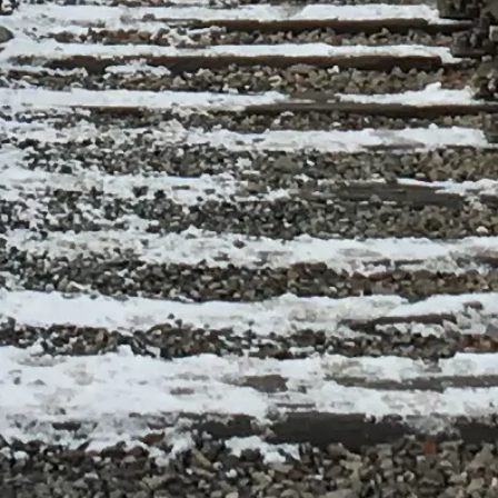
Ziyaret seçeneklerini gör
Auschwitz-Birkenau, Oświęcim, Polonya
Auschwitz-Birkenau Anıtı ve Müzesi’ne saygılı bir ziyaret için
bağımsız ve pratik yönlendirmeler: giriş, turlar, lojistik ve tarihsel
bağlam.
©
2026
Bu site bağımsızdır ve Auschwitz-Birkenau Devlet Müzesi
ile bağlantılı değildir.
auschwitzbirkenau.org web sitesi, Auschwitz-Birkenau Anıtı ve
Müzesi hakkında bağımsız bir bilgi platformudur.
Tüm tescilli markalar ilgili sahiplerine aittir. Ziyaret seçenekleri (giriş
ve hizmetler dahil) ile ilgili sorularınız için lütfen doğrudan resmî
sağlayıcılarla iletişime geçin.
Bize ulaşın
Hızlı bağlantılar
Ziyaret seçeneklerini seçin
Ziyaret saatleri
Neler görülmeli
SSS