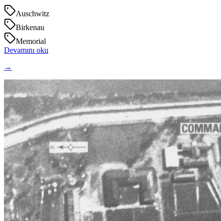
Auschwitz
Birkenau
Memorial
Devamını oku
→