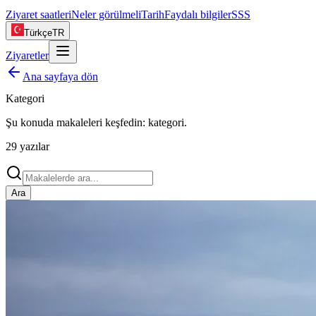
Ziyaret saatleri
Neler görülmeli
Tarih
Faydalı bilgiler
SSS
Türkçe
TR
Ziyaretler
Ana sayfaya dön
Kategori
Şu konuda makaleleri keşfedin:
kategori
.
29
yazılar
Ara