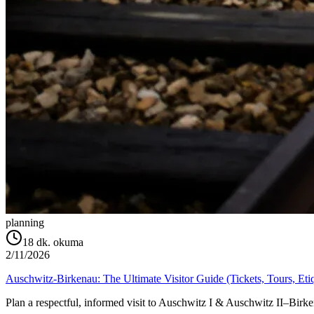
planning
18
dk. okuma
2/11/2026
Auschwitz-Birkenau: The Ultimate Visitor Guide (Tickets, Tours, Eti
Plan a respectful, informed visit to Auschwitz I & Auschwitz II–Birkena